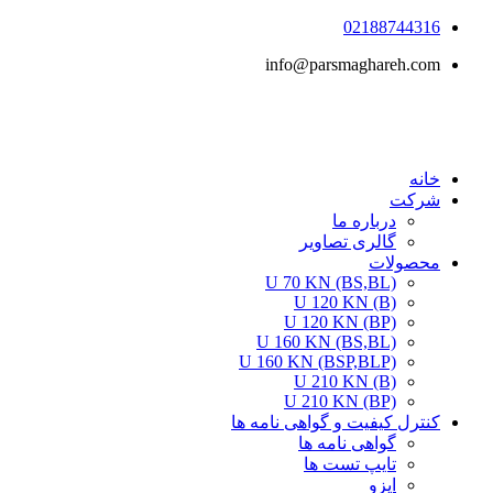
پرش
02188744316
به
info@parsmaghareh.com
محتوا
خانه
شرکت
درباره ما
گالری تصاویر
محصولات
U 70 KN (BS,BL)
U 120 KN (B)
U 120 KN (BP)
U 160 KN (BS,BL)
U 160 KN (BSP,BLP)
U 210 KN (B)
U 210 KN (BP)
کنترل کیفیت و گواهی نامه ها
گواهی نامه ها
تایپ تست ها
ایزو