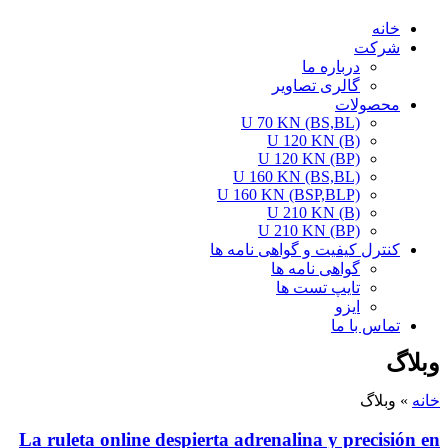
خانه
شرکت
درباره ما
گالری تصاویر
محصولات
U 70 KN (BS,BL)
U 120 KN (B)
U 120 KN (BP)
U 160 KN (BS,BL)
U 160 KN (BSP,BLP)
U 210 KN (B)
U 210 KN (BP)
کنترل کیفیت و گواهی نامه ها
گواهی نامه ها
تایپ تست ها
ایزو
تماس با ما
وبلاگ
خانه
»
وبلاگ
La ruleta online despierta adrenalina y precisión en