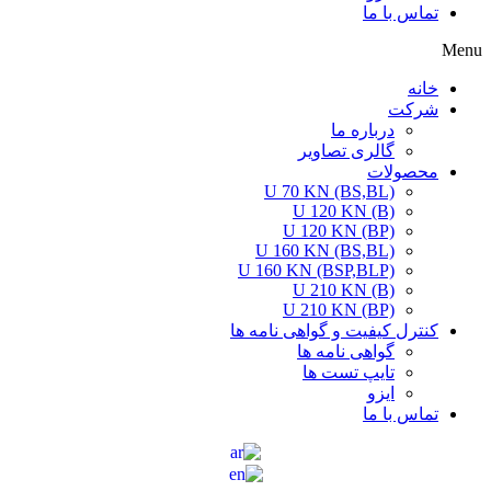
تماس با ما
Menu
خانه
شرکت
درباره ما
گالری تصاویر
محصولات
U 70 KN (BS,BL)
U 120 KN (B)
U 120 KN (BP)
U 160 KN (BS,BL)
U 160 KN (BSP,BLP)
U 210 KN (B)
U 210 KN (BP)
کنترل کیفیت و گواهی نامه ها
گواهی نامه ها
تایپ تست ها
ایزو
تماس با ما