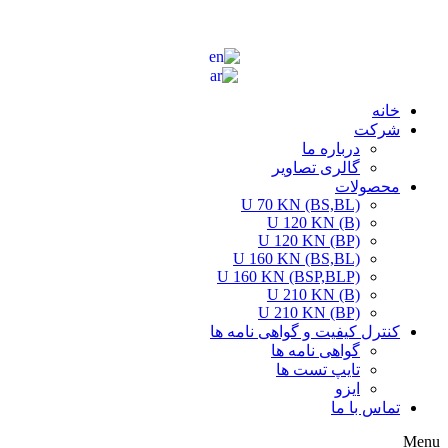
خانه
شرکت
درباره ما
گالری تصاویر
محصولات
U 70 KN (BS,BL)
U 120 KN (B)
U 120 KN (BP)
U 160 KN (BS,BL)
U 160 KN (BSP,BLP)
U 210 KN (B)
U 210 KN (BP)
کنترل کیفیت و گواهی نامه ها
گواهی نامه ها
تایپ تست ها
ایزو
تماس با ما
Menu